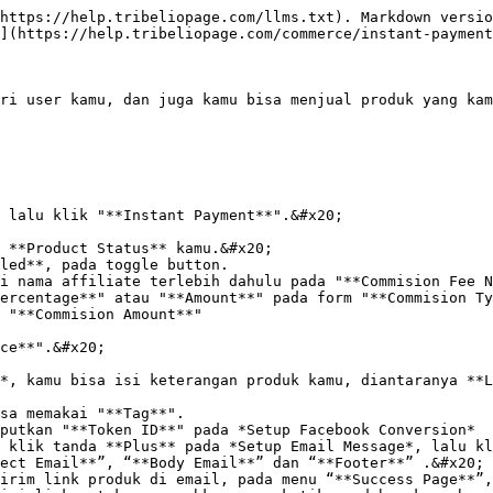
https://help.tribeliopage.com/llms.txt). Markdown versio
](https://help.tribeliopage.com/commerce/instant-payment
ri user kamu, dan juga kamu bisa menjual produk yang kam
 lalu klik "**Instant Payment**".&#x20;

 **Product Status** kamu.&#x20;

led**, pada toggle button.

ce**".&#x20;

*, kamu bisa isi keterangan produk kamu, diantaranya **L
sa memakai "**Tag**".

putkan "**Token ID**" pada *Setup Facebook Conversion*

 klik tanda **Plus** pada *Setup Email Message*, lalu kl