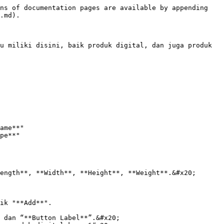
ns of documentation pages are available by appending 
.md).

u miliki disini, baik produk digital, dan juga produk 
ength**, **Width**, **Height**, **Weight**.&#x20;

ik "**Add**".
