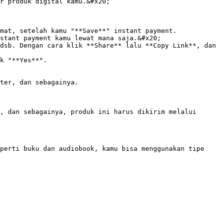
mat, setelah kamu "**Save**" instant payment.

stant payment kamu lewat mana saja.&#x20;

dsb. Dengan cara klik **Share** lalu **Copy Link**, dan 
k "**Yes**".

ter, dan sebagainya.

, dan sebagainya, produk ini harus dikirim melalui 
perti buku dan audiobook, kamu bisa menggunakan tipe 