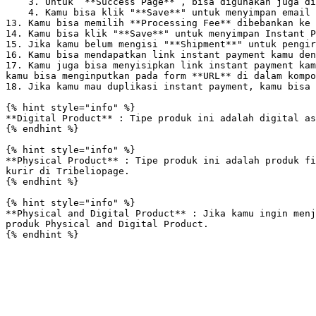
    3. Untuk “**Success Page**”, bisa digunakan juga diisi link untuk mengarahkan user ketika sudah sukses bayar produk digital kamu.&#x20;

    4. Kamu bisa klik "**Save**" untuk menyimpan email kamu.

13. Kamu bisa memilih **Processing Fee** dibebankan ke 
14. Kamu bisa klik "**Save**" untuk menyimpan Instant P
15. Jika kamu belum mengisi "**Shipment**" untuk pengir
16. Kamu bisa mendapatkan link instant payment kamu den
17. Kamu juga bisa menyisipkan link instant payment kam
kamu bisa menginputkan pada form **URL** di dalam kompo
18. Jika kamu mau duplikasi instant payment, kamu bisa 
{% hint style="info" %}

**Digital Product** : Tipe produk ini adalah digital as
{% endhint %}

{% hint style="info" %}

**Physical Product** : Tipe produk ini adalah produk fi
kurir di Tribeliopage.

{% endhint %}

{% hint style="info" %}

**Physical and Digital Product** : Jika kamu ingin menj
produk Physical and Digital Product.
