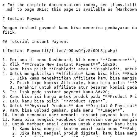
> For the complete documentation index, see [llms.txt](
`.md` to page URLs; this page is available as [Markdown
# Instant Payment

Dengan instant payment kamu bisa menerima pembayaran da
fisik.

## Tutorial Instant Payment

![Instant Payment](/files/rO0usQYjzSi0DL8jpwHg)

1. Pertama di menu Dashboard, klik menu "**Commerce**",
2. Klik “**Create New Instant Payment**”.&#x20;

3. Kamu bisa pilih **Enabled** atau **Disabled**, untuk
4. Untuk mengaktifkan *Affiliate* kamu bisa klik **Enab
   1. Jika kamu mengaktifkan Affiliate kamu bisa mengisi nama affiliate terlebih dahulu pada "**Commision Fee Name**"

   2. Pilih tipe komisi Affiliate, kamu bisa pilih "**Percentage**" atau "**Amount**" pada form "**Commision Type**"

   3. Terakhir untuk affiliate atur besaran komisi pada "**Commision Amount**"

5. Isi link pada instant payment kamu.&#x20;

6. Kamu bisa isi harga untuk produk pada "**Product Pri
7. Lalu kamu bisa pilih “**Product Type**”.

8. Untuk **Physical Product** dan **Digital & Physical*
9. Kamu bisa upload gambar, pada menu “**Image**”.

10. Untuk menandai user membeli instant payment kamu bi
11. Kamu bisa mengisi Facebook Conversion dengan mengin
12. Untuk membuat email custom untuk customer kamu bisa
    1. Kamu bisa mengisi konten email pada menu “**Subject Email**”, “**Body Email**” dan “**Footer**” .&#x20;

    2. Jika kamu menjual produk digital, kamu bisa mengirim link produk di email, pada menu “**Success Page**”, dan “**Button Label**”.&#x20;
