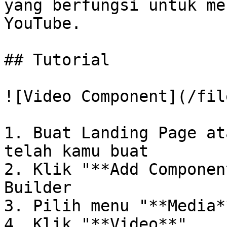
yang berfungsi untuk me
YouTube.

## Tutorial

![Video Component](/fil
1. Buat Landing Page at
telah kamu buat

2. Klik "**Add Componen
Builder

3. Pilih menu "**Media**
4. Klik "**Video**"
